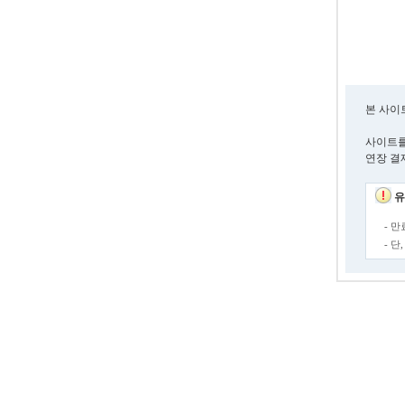
본 사이
사이트를
연장 결
유
- 
- 