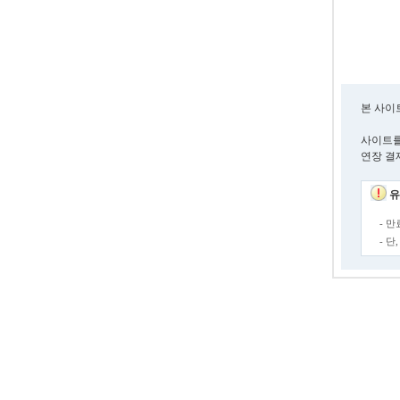
본 사이
사이트를
연장 결
유
- 
- 