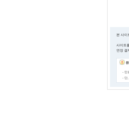
본 사이
사이트를
연장 결
유
- 
- 