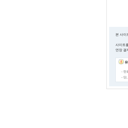
본 사이
사이트를
연장 결
유
- 
- 