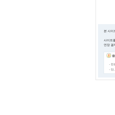
본 사이
사이트를
연장 결
유
- 
- 