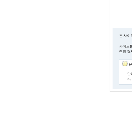
본 사이
사이트를
연장 결
유
- 
- 