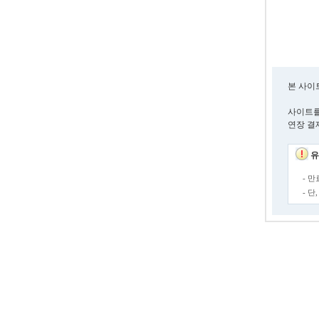
본 사이
사이트를
연장 결
유
- 
- 